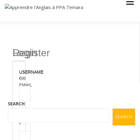
Cours Anglais
APPRENDRE
L'ANGLAIS À
PPA TEMARA
Login
Register
USERNAME
USERNAME
OR
*
EMAIL
SEARCH
EMAIL
SEARCH
PASSWORD
ADDRESS
*