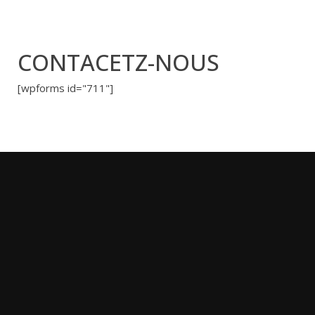
CONTACETZ-NOUS
[wpforms id="711"]