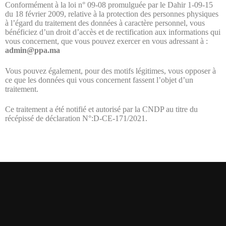
Conformément à la loi n° 09-08 promulguée par le Dahir 1-09-15
du 18 février 2009, relative à la protection des personnes physiques
à l’égard du traitement des données à caractère personnel, vous
bénéficiez d’un droit d’accès et de rectification aux informations qui
vous concernent, que vous pouvez exercer en vous adressant à :
admin@ppa.ma
Vous pouvez également, pour des motifs légitimes, vous opposer à
ce que les données qui vous concernent fassent l’objet d’un
traitement.
Ce traitement a été notifié et autorisé par la CNDP au titre du
récépissé de déclaration N°:D-CE-171/2021.