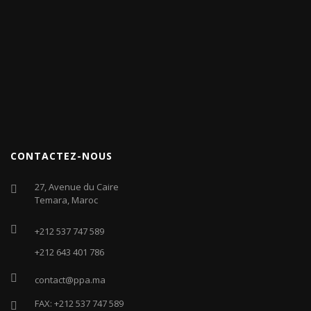
CONTACTEZ-NOUS
27, Avenue du Caire
Temara, Maroc
+212 537 747 589
+212 643 401 786
contact@ppa.ma
FAX: +212 537 747 589