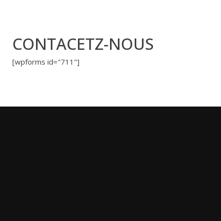
CONTACETZ-NOUS
[wpforms id="711"]