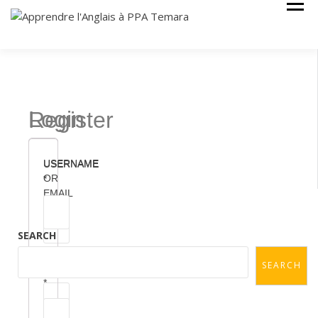
Cours Anglais
APPRENDRE
L'ANGLAIS À
PPA TEMARA
Login
Register
USERNAME
USERNAME
OR
*
EMAIL
SEARCH
EMAIL
SEARCH
PASSWORD
ADDRESS
*