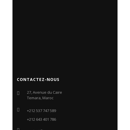
CONTACTEZ-NOUS
27, Avenue du Caire
Temara, Maroc
+212 537 747 589
+212 643 401 786