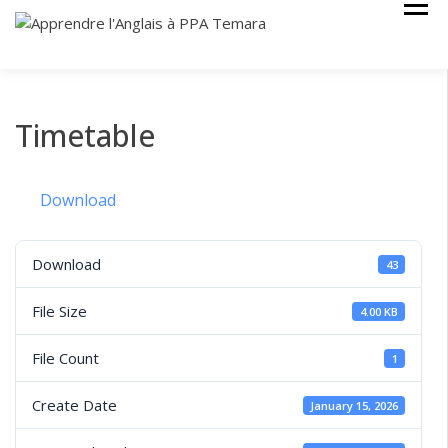
Skip
Cours Anglais
APPRENDRE
to
L'ANGLAIS À
content
PPA TEMARA
Timetable
Download
Download
43
File Size
4.00 KB
File Count
1
Create Date
January 15, 2026