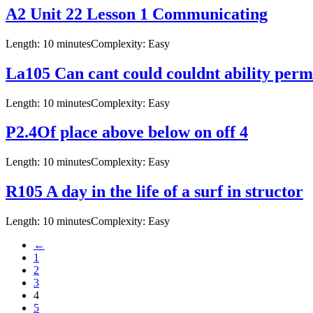
A2 Unit 22 Lesson 1 Communicating
Length: 10 minutes
Complexity: Easy
La105 Can cant could couldnt ability perm
Length: 10 minutes
Complexity: Easy
P2.4Of place above below on off 4
Length: 10 minutes
Complexity: Easy
R105 A day in the life of a surf in structor
Length: 10 minutes
Complexity: Easy
←
1
2
3
4
5