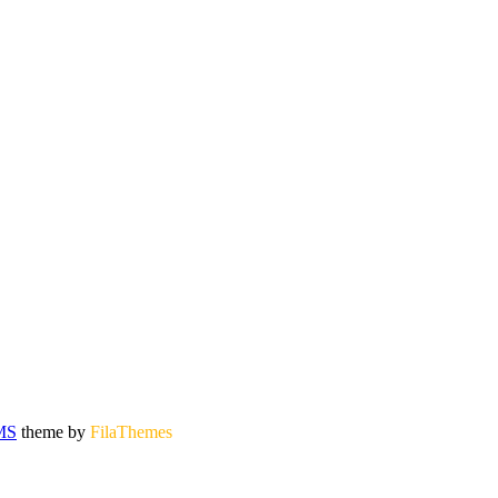
MS
theme by
FilaThemes