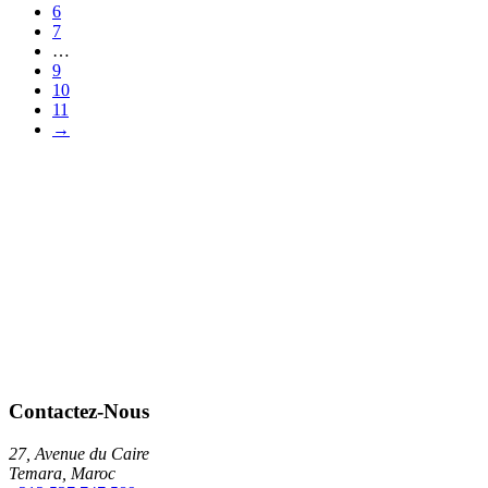
6
7
…
9
10
11
→
Contactez-Nous
27, Avenue du Caire
Temara, Maroc