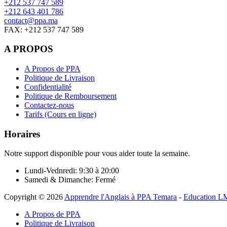
+212 537 747 589
+212 643 401 786
contact@ppa.ma
FAX: +212 537 747 589
A PROPOS
A Propos de PPA
Politique de Livraison
Confidentialité
Politique de Remboursement
Contactez-nous
Tarifs (Cours en ligne)
Horaires
Notre support disponible pour vous aider toute la semaine.
Lundi-Vednredi:
9:30 à 20:00
Samedi & Dimanche:
Fermé
Copyright © 2026
Apprendre l'Anglais à PPA Temara
-
Education L
A Propos de PPA
Politique de Livraison