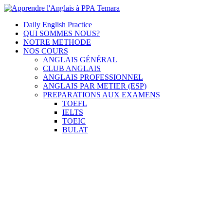
Skip
to
Apprendre l'Anglais à PPA Temara
Cours Anglais
Daily English Practice
content
QUI SOMMES NOUS?
NOTRE METHODE
NOS COURS
ANGLAIS GÉNÉRAL
CLUB ANGLAIS
ANGLAIS PROFESSIONNEL
ANGLAIS PAR METIER (ESP)
PREPARATIONS AUX EXAMENS
TOEFL
IELTS
TOEIC
BULAT